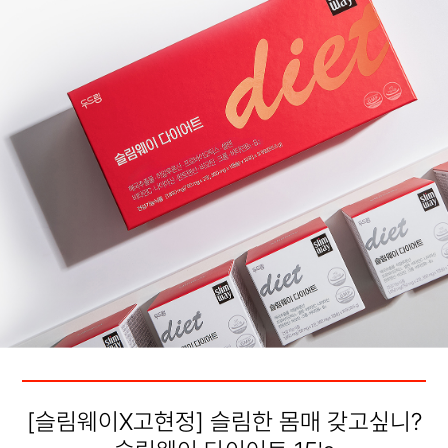
[슬림웨이X고현정] 슬림한 몸매 갖고싶니?