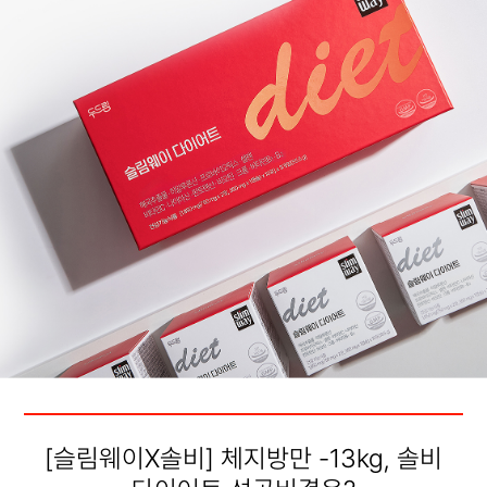
[슬림웨이X솔비] 체지방만 -13kg, 솔비