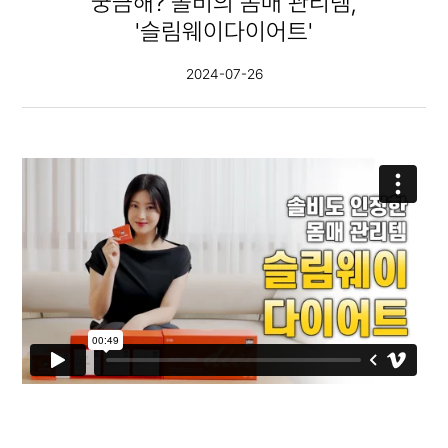
궁금해? 솔비의 몸매 관리템,
'슬림웨이다이어트'
2024-07-26