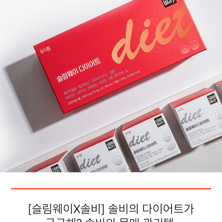
[슬림웨이X솔비] 솔비의 다이어트가