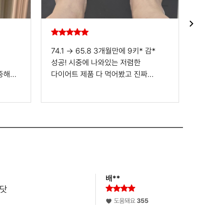
74.1 → 65.8 3개월만에 9키* 감*
진짜 
성공! 시중에 나와있는 저렴한
뱃*이
중해서
다이어트 제품 다 먹어봤고 진짜
있어요
에 효*
마지막으로 속아준다는 생각으로
많아서
슬림웨이 구매했어요 가격이 비싸긴
마운자
장실을
했지만 제가 어디서도 먹어보지 못한
고생했
히
해국추출물이 들어있는 제품이라 나름
화가 많이 났
어요
똑똑하게 비교해보고 결정했습니다
쫙쫙 
아이
결과는 대만*! 처음 2주는 몸이
없었음
적응하는 기간이라고 해요 이때 *이
제일 
안빠져서 환불해달라고 난리를 쳤는데
만* 
배**
면서
실장님이 한달만 꼭 드셔보셔라 해서
마운자
니닷
더 먹어봤어요 근데 진짜 딱 한달 다
나로서
도움돼요
355
먹으니 3키*가 빠*어요 아무래도
바람.
화장실도 잘 가고 식욕조절때문인지