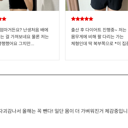
둘 엄마거든요? 난생처음 배에
출산 후 다이어트 진행중~ 저는
는 걸 가져보네요 물론 저는
몸무게에 비해 팔 다리는 가는
병행했어요 그치만
체형인데 딱 복부쪽으로 *이 집
는게 운동만으로는 절대 생길
찌거든요 슬림웨이 광고보니 뱃*
 여자분들은 아실거에요 배에
가 크다고 해서 밑져야 본전이라
려면 식단 조절 필수인데!! 저
생각하고 샀어요 첫번째로는 화
치킨먹고 잤어요 그만큼 식단
정말 잘 가구요! 두번째는 꾸준
어려운데 슬림웨이 다이어트
먹다보면 어느 순간 *이 빠져있
그런지 평소처럼 먹어도 *이
아이 낳기 전에는 62키* 였고 
히려 빠*어요! 복근 갖게 해준
낳고 72키*까지 갔다가 지금은
 다이어트 고마워요
슬림웨이 먹으면서 64키*까지
돌아왔어요 더더더 꾸준히 먹으
괴감나서 올해는 꼭 뺀다! 일단 몸이 더 가벼워진거 체감중입
날씬해질래요