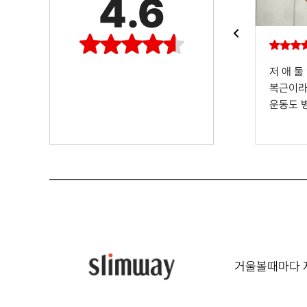
4.6
..
이런거 리뷰 안쓰는 성격인데 조심스레
저 애 
히
남겨봐요 갱년기가 찾아와서 찐 *들은
복근이라
 *이
굳어서 남은것처럼 정말 안빠져서
운동도 
사봤어요. 꾸준히 챙겨 먹었는데
복근이라
처음에는 조바심이 나다가도 어느순간
수 없고
진짜
돌아보니깐 뱃*이 빠져있고 그래요. 빠
복근 생기
*건 7키*인데 배가 그거보다 더
어제도 
지는거
들어가보여서,, 뱃*에 아주 좋아요^^
조절이 
되는게
먹어서 
져서
안찌고 오
슬림웨이
는
거울볼때마다 자
착이길