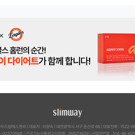
㈜두드림에스엔씨
|
대표자 : 이양숙
|
대전광역시 서구 둔산로 68
|
대표전화 : 1522-6
0237016호
|
건강기능식품광고심의필 : 260211629
|
사업자번호 : 314-86-621