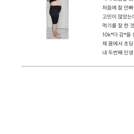
처음에 잘 안빠
고민이 많았는
먹기를 잘 한 
10k*더 감*을
제 몸에서 초딩
내 두번째 인생 