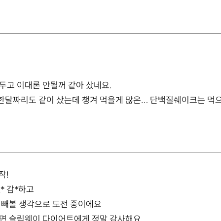
두고 이대론 안될꺼 같아 샀네요.
달짜리도 같이 샀는데 챙겨 먹을게 많은… 단백질쉐이크는 먹으
작!
* 감*하고
더 빼볼 생각으로 도전 중이에요
보면 슬림웨이 다이어트에게 정말 감사해요