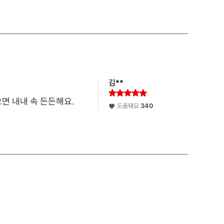
과식도 안하게 되더라고요 그렇게 쭉쭉
빠*더니만 3개월만에 9키*가 빠*네요
지금 재구매를 할까해서 들어와 봤는데
역시 효*본 사람이 많긴 하네요 꾸준히
먹으면 요*도 없고 더 뺄 수 있을거라고
하셔서 이번엔 큰맘먹고 6개월치
구매할거에요 *까말까 고민이신분들은
김**
꼭 참고하셔요~
면 내내 속 든든해요.
도움돼요
340