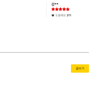
강**
도움돼요
311
글쓰기