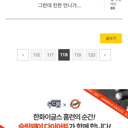
돼요
그런데 친한 언니가
69
슬림웨이로 체지* 감*했다는
말에 혹했죠. 이제 첫날인데,
이번엔 진짜 성공해보고
글쓰기
싶어요.
118
116
117
119
120