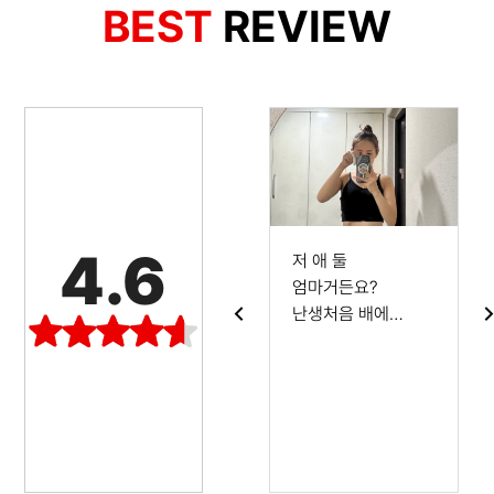
BEST
REVIEW
4.6
이런거 리뷰 안쓰는
저 애 둘
성격인데 조심스레
엄마거든요?
남겨봐요 갱년기가
난생처음 배에
*
찾아와서 찐 *들은
복근이라는 걸
굳어서 남은것처럼
가져보네요 물론
에
정말 안빠져서
저는 운동도
사봤어요. 꾸준히
병행했어요 그치만
챙겨 먹었는데
복근이라는게
처음에는 조바심이
운동만으로는 절대