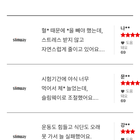
서
나다가도 어느순간
생길 수 없고
돌아보니깐 뱃*이
여자분들은
빠져있고 그래요. 빠
아실거에요 배에
*건 7키*인데 배가
복근 생기려면 식단
나**
혈* 때문에 *을 빼야 했는데,
그거보다 더
조절 필수인데!! 저
들어가보여서,, 뱃*
어제도 치킨먹고
스트레스 받지 않고
도움
*
에 아주 좋아요^^
잤어요 그만큼 식단
돼요
자연스럽게 줄이고 있어요.
69
조절이 어려운데
속도 편하고 간편해서 계속
까
슬림웨이 다이어트
섭취할 생각이에요.
먹어서 그런지
평소처럼 먹어도 *이
문**
시험기간에 야식 너무
안찌고 오히려 빠*
먹어서 체* 늘었는데,
어요! 복근 갖게 해준
도움
돼요
슬림웨이로 조절했어요.
슬림웨이 다이어트
69
나
고마워요
화장실도 잘 가고 트러블도
줄었어요. 가볍게 다이어트
강**
시작하고 싶은 남자들에게
운동도 힘들고 식단도 오래
길
추천합니다!
못 가서 늘 실패했어요.
도움