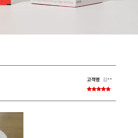
고객명
김**