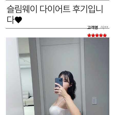
슬림웨이 다이어트 후기입니
다♥
고객명
이**